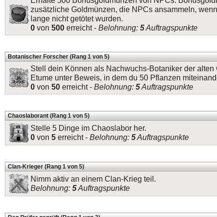
Erhalte 500 Bonusgoldmünzen von NPCs. Bonusgold
zusätzliche Goldmünzen, die NPCs ansammeln, wenn
lange nicht getötet wurden.
0
von
500
erreicht -
Belohnung:
5
Auftragspunkte
Botanischer Forscher (Rang 1 von 5)
Stell dein Können als Nachwuchs-Botaniker der alten 
Etume unter Beweis, in dem du 50 Pflanzen miteinande
0
von
50
erreicht -
Belohnung:
5
Auftragspunkte
Chaoslaborant (Rang 1 von 5)
Stelle 5 Dinge im Chaoslabor her.
0
von
5
erreicht -
Belohnung:
5
Auftragspunkte
Clan-Krieger (Rang 1 von 5)
Nimm aktiv an einem Clan-Krieg teil.
Belohnung:
5
Auftragspunkte