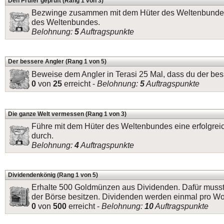
Den Prüfer geprüft (Rang 1 von 3)
Bezwinge zusammen mit dem Hüter des Weltenbundes
des Weltenbundes.
Belohnung:
5
Auftragspunkte
Der bessere Angler (Rang 1 von 5)
Beweise dem Angler in Terasi 25 Mal, dass du der bess
0
von
25
erreicht -
Belohnung:
5
Auftragspunkte
Die ganze Welt vermessen (Rang 1 von 3)
Führe mit dem Hüter des Weltenbundes eine erfolgre
durch.
Belohnung:
4
Auftragspunkte
Dividendenkönig (Rang 1 von 5)
Erhalte 500 Goldmünzen aus Dividenden. Dafür musst
der Börse besitzen. Dividenden werden einmal pro W
0
von
500
erreicht -
Belohnung:
10
Auftragspunkte