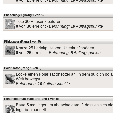
0
von
25
erreicht -
Belohnung:
10
Auftragspunkte
Phasenjäger (Rang 1 von 5)
Töte 30 Phasenkreaturen.
0
von
30
erreicht -
Belohnung:
10
Auftragspunkte
Pilzkratzer (Rang 1 von 5)
Kratze 25 Larinitpilze von Unterkunftsböden.
0
von
25
erreicht -
Belohnung:
5
Auftragspunkte
Polarisator (Rang 1 von 5)
Locke einen Polarisationsotter an, in dem du dich polar
Welt bewegst.
Belohnung:
10
Auftragspunkte
reiner Ingerium-Hacker (Rang 1 von 5)
Baue 5 mal Ingerium ab, achte darauf, dass es sich ni
Ingerium handelt.