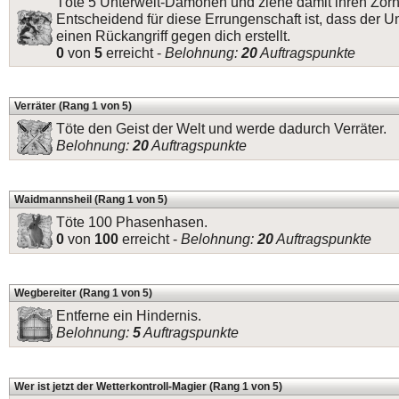
Töte 5 Unterwelt-Dämonen und ziehe damit ihren Zorn 
Entscheidend für diese Errungenschaft ist, dass der 
einen Rückangriff gegen dich erstellt.
0
von
5
erreicht -
Belohnung:
20
Auftragspunkte
Verräter (Rang 1 von 5)
Töte den Geist der Welt und werde dadurch Verräter.
Belohnung:
20
Auftragspunkte
Waidmannsheil (Rang 1 von 5)
Töte 100 Phasenhasen.
0
von
100
erreicht -
Belohnung:
20
Auftragspunkte
Wegbereiter (Rang 1 von 5)
Entferne ein Hindernis.
Belohnung:
5
Auftragspunkte
Wer ist jetzt der Wetterkontroll-Magier (Rang 1 von 5)